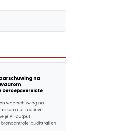
waarschuwing na
: waarom
n beroepsvereiste
een waarschuwing na
stukken met foutieve
oe je AI-output
broncontrole, audittrail en