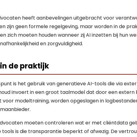
vocaten heeft aanbevelingen uitgebracht voor verantwo
n zijn geen formele regelgeving, maar worden in de prakt
 zich moeten houden wanneer zij AI inzetten bij hun we
onafhankelijkheid en zorgvuldigheid.
in de praktijk
unt is het gebruik van generatieve AI-tools die via ext
houd invoert in een groot taalmodel dat door een extern
t voor modeltraining, worden opgeslagen in logbestande
rmaanbieder.
 advocaten moeten controleren wat er met cliëntdata gebe
 tools is die transparantie beperkt of afwezig. De vertrou