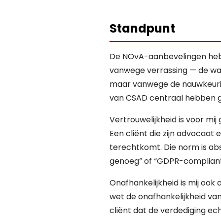
Standpunt
De NOvA-aanbevelingen hebbe
vanwege verrassing — de waar
maar vanwege de nauwkeurig
van CSAD centraal hebben g
Vertrouwelijkheid is voor mi
Een cliënt die zijn advocaat
terechtkomt. Die norm is abs
genoeg” of “GDPR-compliant” 
Onafhankelijkheid is mij ook
wet de onafhankelijkheid van
cliënt dat de verdediging ec