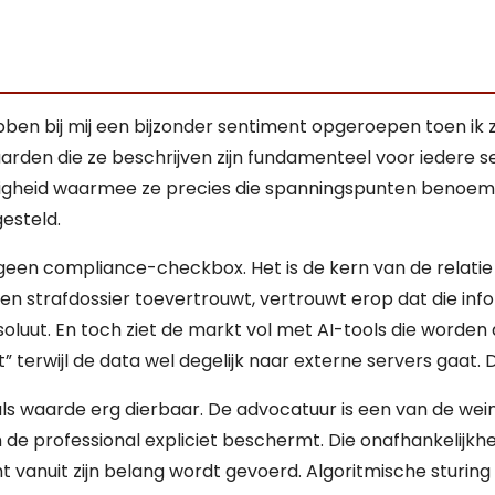
n bij mij een bijzonder sentiment opgeroepen toen ik ze 
den die ze beschrijven zijn fundamenteel voor iedere ser
heid waarmee ze precies die spanningspunten benoemen 
esteld.
j geen compliance-checkbox. Het is de kern van de relatie
 een strafdossier toevertrouwt, vertrouwt erop dat die in
oluut. En toch ziet de markt vol met AI-tools die worden 
terwijl de data wel degelijk naar externe servers gaat. 
 als waarde erg dierbaar. De advocatuur is een van de we
 de professional expliciet beschermt. Die onafhankelijkhe
ht vanuit zijn belang wordt gevoerd. Algoritmische sturin