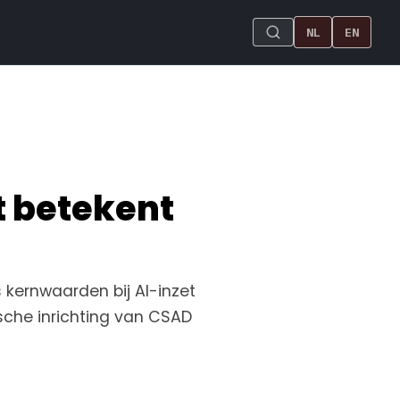
NL
EN
 betekent
 kernwaarden bij AI-inzet
ische inrichting van CSAD