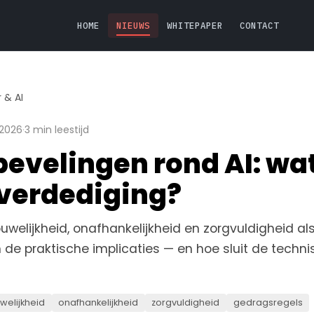
HOME
NIEUWS
WHITEPAPER
CONTACT
 & AI
 2026
·
3 min leestijd
velingen rond AI: wat
 verdediging?
welijkheid, onafhankelijkheid en zorgvuldigheid als
n de praktische implicaties — en hoe sluit de techn
welijkheid
onafhankelijkheid
zorgvuldigheid
gedragsregels