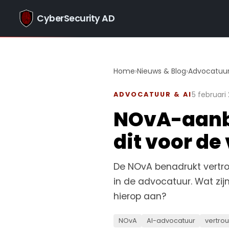
CyberSecurity AD
Home
›
Nieuws & Blog
›
Advocatuur
5 februari
ADVOCATUUR & AI
NOvA-aanbe
dit voor de
De NOvA benadrukt vertrou
in de advocatuur. Wat zij
hierop aan?
NOvA
AI-advocatuur
vertrou