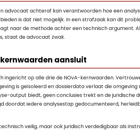
een advocaat achteraf kan verantwoorden hoe een analyse
 bieden is dat niet mogelijk. In een strafzaak kan dit p
raagt naar de methode achter een technisch argument. Al
s, staat de advocaat zwak.
 kernwaarden aansluit
h ingericht op alle drie de NOvA-kernwaarden. Vertrouweli
ing is geïsoleerd en dossierdata verlaat die omgeving ni
-output biedt, geen conclusies trekt en de juridische dui
orgd doordat iedere analysestap gedocumenteerd, herleid
echnisch veilig, maar ook juridisch verdedigbaar als ins