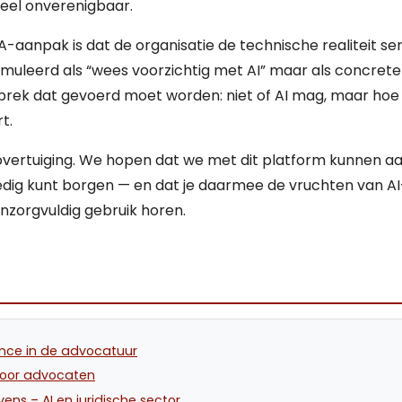
ieel onverenigbaar.
-aanpak is dat de organisatie de technische realiteit se
ormuleerd als “wees voorzichtig met AI” maar als concret
esprek dat gevoerd moet worden: niet of AI mag, maar hoe 
t.
overtuiging. We hopen dat we met dit platform kunnen aa
dig kunt borgen — en dat je daarmee de vruchten van AI
 onzorgvuldig gebruik horen.
igence in de advocatuur
voor advocaten
ens – AI en juridische sector