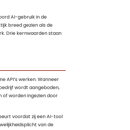
ord AI-gebruik in de
ijk breed gezien als de
rk. Drie kernwaarden staan
erne API’s werken. Wanneer
 bedrijf wordt aangeboden,
n of worden ingezien door
urt voordat zij een AI-tool
welijkheidsplicht van de