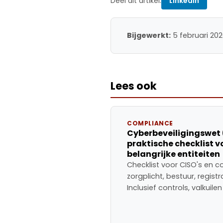
Deel dit artikel:
LinkedIn
Bijgewerkt:
5 februari 20
Lees ook
COMPLIANCE
Cyberbeveiligingswet (
praktische checklist v
belangrijke entiteiten
Checklist voor CISO's en 
zorgplicht, bestuur, regist
Inclusief controls, valkuil