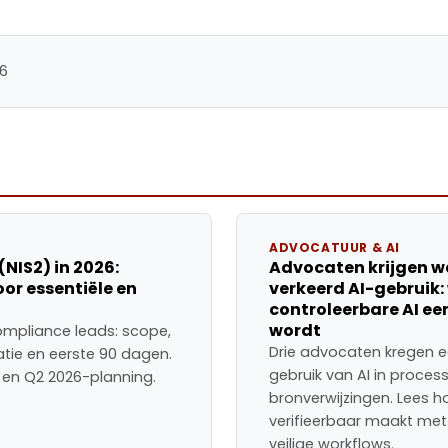
26
ADVOCATUUR & AI
NIS2) in 2026:
Advocaten krijgen 
oor essentiële en
verkeerd AI-gebruik
controleerbare AI ee
wordt
compliance leads: scope,
Drie advocaten kregen 
ratie en eerste 90 dagen.
gebruik van AI in proces
en en Q2 2026-planning.
bronverwijzingen. Lees h
verifieerbaar maakt met 
veilige workflows.