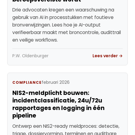
Drie advocaten kregen een waarschuwing na
gebruik van AI in processtukken met foutieve
bronverwijzingen. Lees hoe je AI-output
verifieerbaar maakt met broncontrole, audittrail
en veilige workflows.
P.W. Oldenburger
Lees verder →
februari 2026
COMPLIANCE
NIS2-meldplicht bouwen:
incidentclassificatie, 24u/72u
rapportages en logging in één
pipeline
Ontwerp een NIS2-ready meldproces: detectie,
triage, dossiervorming, termijnen en auditbare