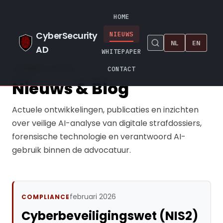
HOME
CyberSecurity
NIEUWS
NL
EN
AD
WHITEPAPER
NIEUWS & BLOG
CONTACT
Nieuws & Blog
Actuele ontwikkelingen, publicaties en inzichten
over veilige AI-analyse van digitale strafdossiers,
forensische technologie en verantwoord AI-
gebruik binnen de advocatuur.
februari 2026
COMPLIANCE
Cyberbeveiligingswet (NIS2)