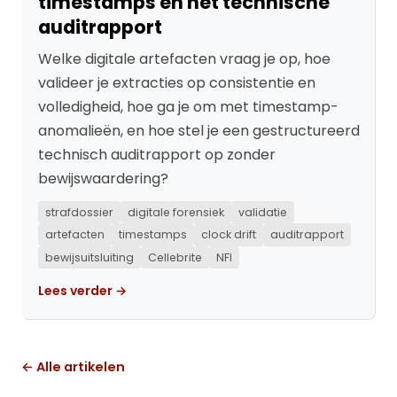
timestamps en het technische
auditrapport
Welke digitale artefacten vraag je op, hoe
valideer je extracties op consistentie en
volledigheid, hoe ga je om met timestamp-
anomalieën, en hoe stel je een gestructureerd
technisch auditrapport op zonder
bewijswaardering?
strafdossier
digitale forensiek
validatie
artefacten
timestamps
clock drift
auditrapport
bewijsuitsluiting
Cellebrite
NFI
Lees verder →
← Alle artikelen