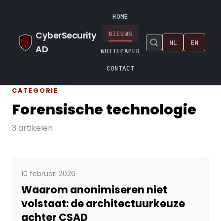
HOME
CyberSecurity
NIEUWS
NL
EN
AD
WHITEPAPER
Home
›
Nieuws & Blog
›
Forensische technologie
CONTACT
CATEGORIE
Forensische technologie
3 artikelen
10 februari 2026
Waarom anonimiseren niet
volstaat: de architectuurkeuze
achter CSAD